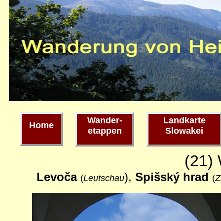
Wander-
Landkarte
Home
etappen
Slowakei
(21)
Levoča
),
Spišský
hrad
(
Leutschau
(
Z