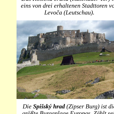
eins von drei erhaltenen Stadttoren v
Levoča (Leutschau).
Die
Spišský
hrad
(Zipser Burg) ist di
größte Burganlage Europas. Zählt sei