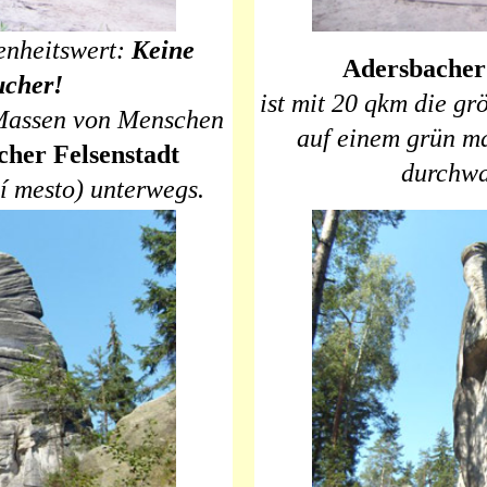
enheitswert:
Keine
Adersbacher 
ucher!
ist mit 20 qkm die gr
 Massen von Menschen
auf einem grün ma
her Felsenstadt
durchwa
í mesto) unterwegs.