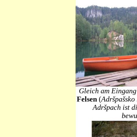
Gleich am Eingang
Felsen
(
Adršpašsko 
Adršpach ist di
bewu