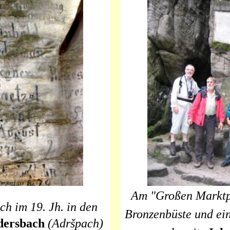
Am "Großen Marktpl
ch im 19. Jh. in den
Bronzenbüste und ein
dersbach
(
Adršpach
)