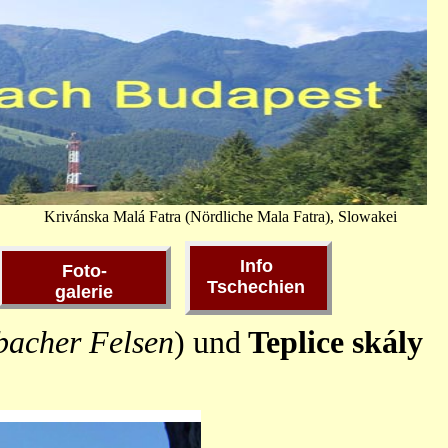
Krivánska Malá Fatra
(Nördliche Mala Fatra), Slowakei
Info
Foto-
Tschechien
galerie
bacher Felsen
)
und
Teplice skály