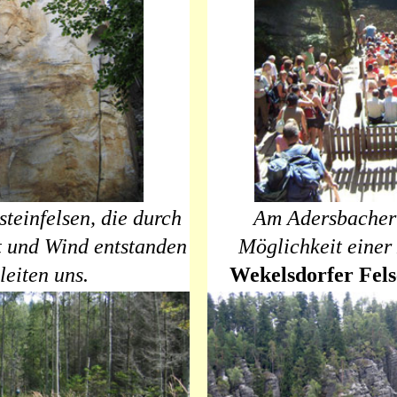
teinfelsen, die durch
Am Adersbacher 
t und Wind entstanden
Möglichkeit einer
leiten uns.
Wekelsdorfer Fel