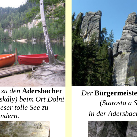
 zu den
Adersbacher
Der
Bürgermeist
skály) beim Ort Dolni
(Starosta a 
eser tolle See zu
in der Adersbac
ndern.