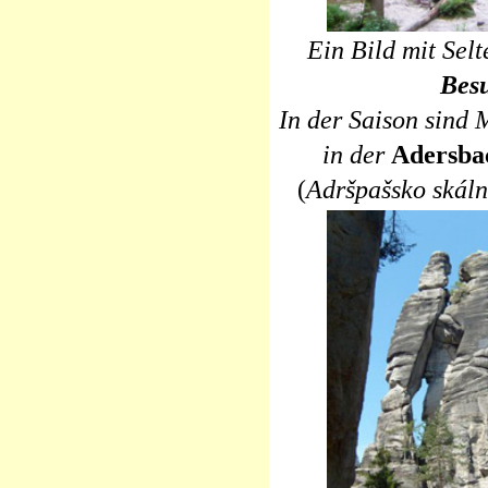
Ein Bild mit Selt
Bes
In der Saison sind
in der
Adersbac
(
Adršpašsko skáln