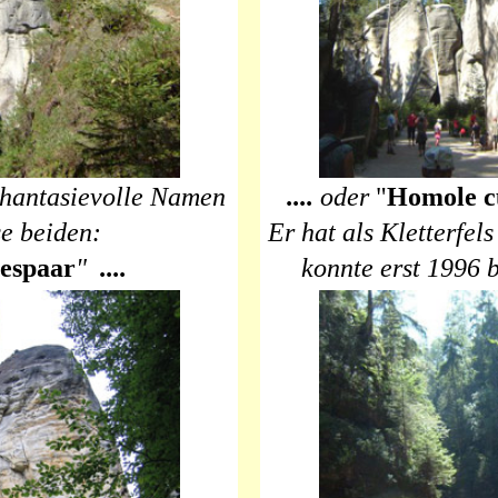
phantasievolle Namen
....
oder
"
Homole c
se beiden:
Er hat als Kletterfel
espaar
"
....
konnte erst 1996 