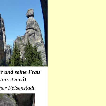
er
und seine Frau
Starostvavá)
her Felsenstadt