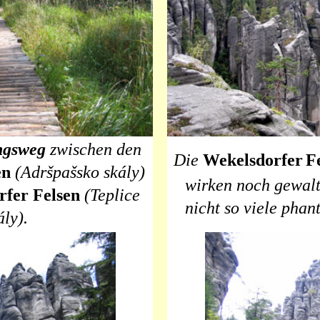
ngsweg
zwischen den
Die
Wekelsdorfer
F
en
(Adršpašsko skály)
wirken
noch gewalti
rfer Felsen
(Teplice
nicht so viele phan
ály).