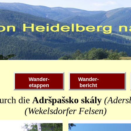
Wander-
Wander-
etappen
bericht
durch die
Adršpašsko skály
(
Aders
(
Wekelsdorfer Felsen
)