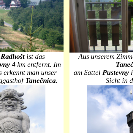
g
Radhošt
ist das
Aus unserem Zimme
vny
4 km entfernt. Im
Taneč
s erkennt man unser
am Sattel
Pustevny
h
rggasthof
Tanečnica
.
Sicht in d