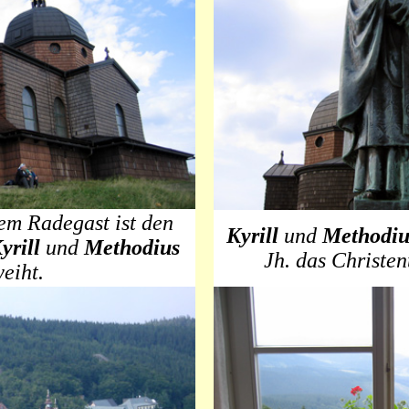
dem Radegast ist den
Kyrill
und
Methodiu
yrill
und
Methodius
Jh. das Christe
eiht.