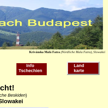
Krivánska Malá Fatra
(Nördliche Mala Fatra), Slowakei
Info
Land
Tschechien
karte
cht!
sche Beskiden
)
Slowakei