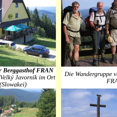
er
Berggasthof FRAN
Die Wandergruppe v
 Velký Javornik im Ort
FR
(Slowakei)