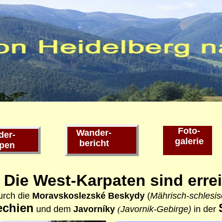
Foto-
Wander-
der-
galerie
bericht
pen
) Die West-Karpaten sind errei
urch die
Moravskoslezské Beskydy
(
Mährisch-schlesi
echien
und
dem
Javorníky
(
Javornik-Gebirge)
in der