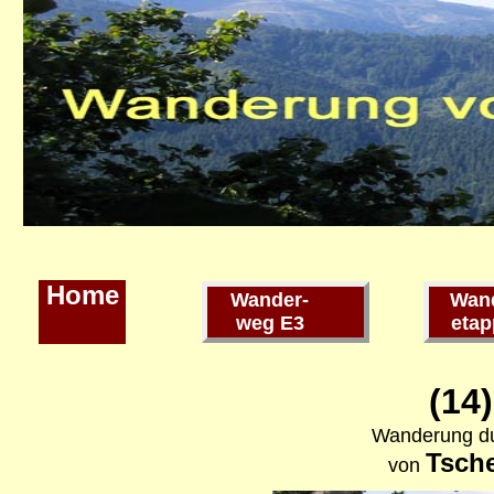
Home
Wander-
Wan
weg E3
etap
(14
Wanderung d
Tsch
von