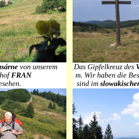
sárne
von unserem
Das Gipfelkreuz des
thof
FRAN
m.
Wir haben die Bes
esehen.
sind im
slowakische