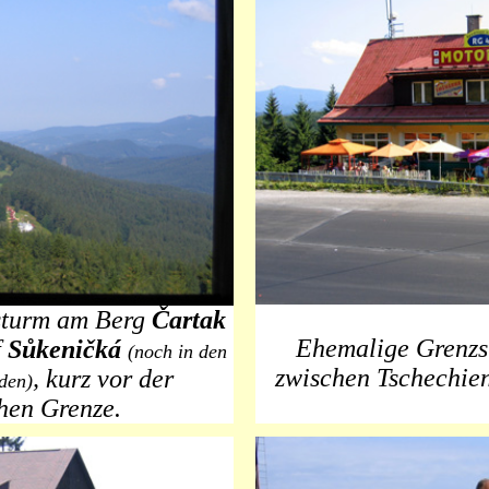
sturm am Berg
Čartak
Ehemalige Grenzs
f
Sůkeničká
(noch in den
zwischen Tschechien
, kurz vor der
den)
hen Grenze.