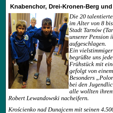
Knabenchor, Drei-Kronen-Berg und 
Die 20 talentiert
im Alter von 8 bi
Stadt Tarnów (
Ta
unserer Pension i
aufgeschlagen.
Ein vielstimmige
begrüßte uns jed
Frühstück mit e
gefolgt von eine
Besonders „Polo
bei den Jugendlic
alle wollten ihre
Robert Lewandowski nacheifern.
Krościenko nad Dunajcem mit seinen 4.50