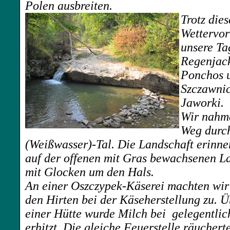
Polen ausbreiten.
Trotz die
Wettervor
unsere Ta
Regenjac
Ponchos u
Szczawni
Jaworki.
Wir nahme
Weg durc
(Weißwasser)-Tal. Die Landschaft erinner
auf der offenen mit Gras bewachsenen L
mit Glocken um den Hals.
An einer
Oszczypek-Käserei machten wir
den Hirten bei der Käseherstellung zu. Ü
einer Hütte wurde Milch bei gelegentl
erhitzt. Die gleiche Feuerstelle räuchert