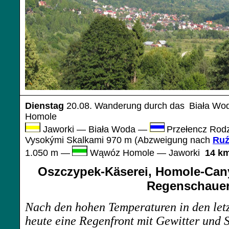
Dienstag
20.08.
Wanderung durch das
Biała Wod
Homole
Jaworki —
Biała Woda
—
Przełencz Rod
Vysoký
mi
S
kalkami 970 m
(
Abzweigung nach
Ruź
1.050 m
—
Wąwóz Homole
—
Jaworki
14 k
Oszczypek-Käserei, Homole-Can
Regenschaue
Nach den hohen Temperaturen in den letz
heute eine Regenfront mit Gewitter und 