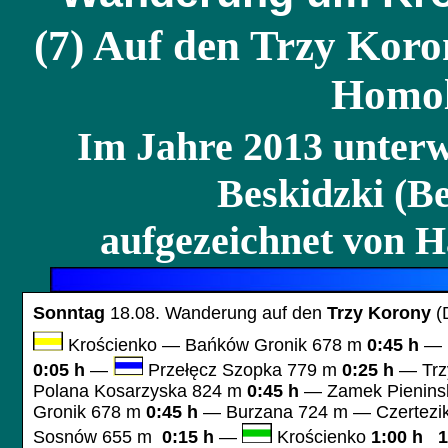
(7) Auf den Trzy Koro
Homol
Im Jahre 2013 unter
Beskidzki
(Be
aufgezeichnet von H
Sonntag
18.08. Wanderung auf den
Trzy
Korony
(
Krościenko — Bańków Gronik 678 m
0:45 h
— P
0:05 h
—
Przełęcz
Szopka 779 m
0:25 h
—
Tr
Polana Kosarzyska 824
m
0:45 h
— Zamek Pienin
Gronik 678 m
0:45 h
— Burzana 724 m —
Czertezi
Sosnów 655 m
0:15 h
—
Krościenko
1:00 h
13